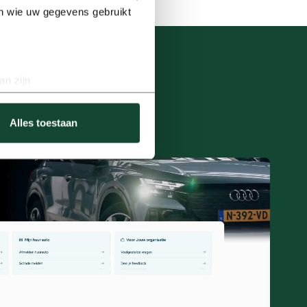
en wie uw gegevens gebruikt
an zijn
rinting)
t
detailgedeelte
in. U kunt uw
Alles toestaan
e social media-functies
k met onze partners voor
hen hebt gedeeld. Zo sluit