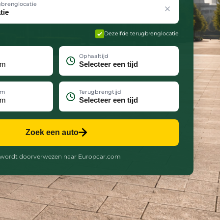
gbrenglocatie
Dezelfde terugbrenglocatie
Ophaaltijd
um
Terugbrengtijd
Zoek een auto
 wordt doorverwezen naar Europcar.com