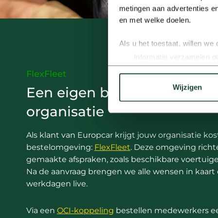
metingen aan advertenties en
en met welke doelen.
Als u het toestaat, willen we
Informatie verzamelen ov
Uw apparaat identificere
FlexFleet
Lees meer over hoe uw perso
Wijzigen
Een eigen bestelomgeving 
toestemming op elk moment wi
organisatie
Met cookies passen we onze i
mogelijk en zien we hoe we 
Als klant van Europcar krijgt jouw organisatie ko
social media, advertenties en
bestelomgeving:
FlexFleet
. Deze omgeving richt
alles optimaal aan op jouw v
gemaakte afspraken, zoals beschikbare voertuigen,
Na de aanvraag brengen we alle wensen in kaart 
We werken samen met
19 d
werkdagen live.
Via een
OCI-koppeling
bestellen medewerkers e