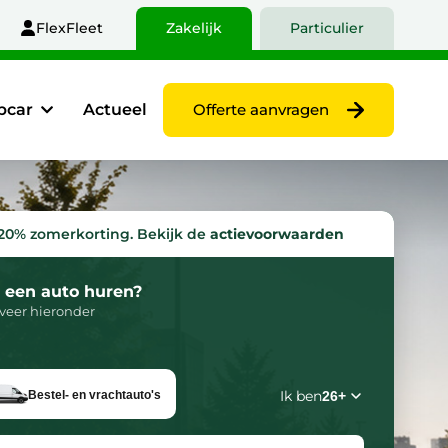
FlexFleet
Zakelijk
Particulier
pcar
Actueel
Offerte aanvragen
 20% zomerkorting. Bekijk de
actievoorwaarden
r een auto huren?
rveer hieronder
Ik ben
Bestel- en vrachtauto's