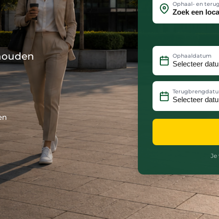
Ophaal- en teru
 houden
Ophaaldatum
Terugbrengdat
en
Je