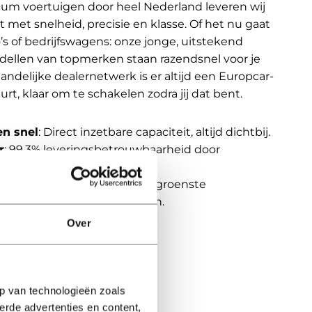
um voertuigen door heel Nederland leveren wij
it met snelheid, precisie en klasse. Of het nu gaat
 of bedrijfswagens: onze jonge, uitstekend
llen van topmerken staan razendsnel voor je
 landelijke dealernetwerk is er altijd een Europcar-
urt, klaar om te schakelen zodra jij dat bent.
en snel
: Direct inzetbare capaciteit, altijd dichtbij.
r
: 99,3% leveringsbetrouwbaarheid door
de processen.
n verantwoord
: Eén van de groenste
n, met heldere CO₂-inzichten.
Over
itsvraag
p van technologieën zoals
erde advertenties en content,