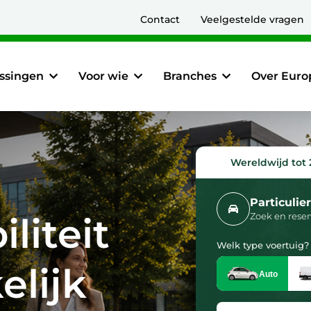
Contact
Veelgestelde vragen
ssingen
Voor wie
Branches
Over Euro
Wereldwijd tot
Particulie
liteit
Zoek en rese
Welk type voertuig?
elijk
Auto