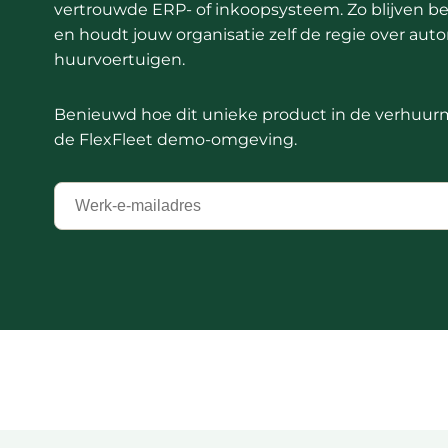
vertrouwde ERP- of inkoopsysteem. Zo blijven b
en houdt jouw organisatie zelf de regie over auto
huurvoertuigen.
Benieuwd hoe dit unieke product in de verhuur
de FlexFleet demo-omgeving.
Jouw
zakelijk
e-
mailadres
*