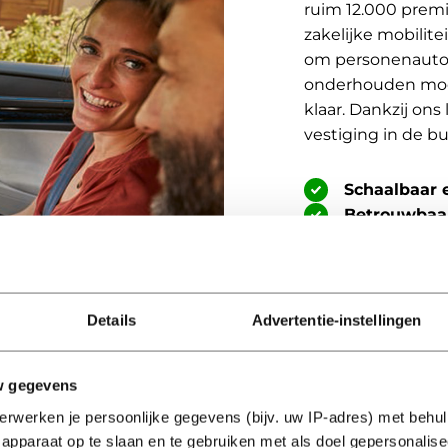
ruim 12.000 premi
zakelijke mobilite
om personenauto’s
onderhouden mode
klaar. Dankzij ons
vestiging in de bu
Schaalbaar 
Betrouwbaa
gestroomlijn
Duurzaam e
verhuurvlote
Details
Advertentie-instellingen
Stel je mobilite
w gegevens
erwerken je persoonlijke gegevens (bijv. uw IP-adres) met behul
apparaat op te slaan en te gebruiken met als doel gepersonalise