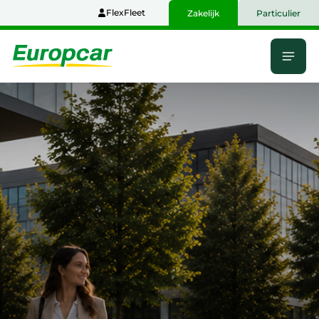
Naar
FlexFleet
Zakelijk
Particulier
hoofdinhoud
Menu
Home
Flexibele
mobiliteit
voor
grootzakelijk
Nederland