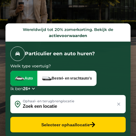
Met
ruim
12.000
premium
Wereldwijd tot 20% zomerkorting. Bekijk de
actievoorwaarden
voertuigen
houden
wij
Particulier een auto huren?
jouw
Welk type voertuig?
organisatie
in
Auto
Bestel- en vrachtauto's
beweging.
Ik ben
Ophaal- en terugbrenglocatie
Laten we
kennismaken
Onze
Selecteer ophaallocatie
oplossingen