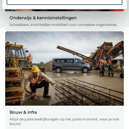
U kunt uw toestemming op elk moment wijzigen of
intrekken in de Cookieverklaring.
Onderwijs & kennisinstellingen
Met cookies passen we onze inhoud en advertenties aan
Schaalbare, inzichtelijke mobiliteit voor complexe organisaties.
op wat jij interessant vindt, maken we social media-
functies mogelijk en zien we hoe we onze site nóg beter
kunnen maken. We delen deze informatie ook met onze
partners voor social media, advertenties en analyse. Zij
kunnen dit combineren met gegevens die je al met hen
hebt gedeeld. Zo sluit alles optimaal aan op jouw
voorkeuren. Bekijk voor meer details ons
cookie-beleid
.
We werken samen met
19 derden
die uw gegevens
kunnen ontvangen en verwerken.
Bouw & infra
Altijd de juiste bedrijfswagen op het juiste moment, waar je ook
bouwt