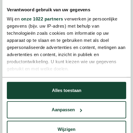
Verantwoord gebruik van uw gegevens
Wij en
onze 1022 partners
verwerken je persoonlijke
gegevens (bijv. uw IP-adres) met behulp van
technologieën zoals cookies om informatie op uw
apparaat op te slaan en te gebruiken met als doel
gepersonaliseerde advertenties en content, metingen aan
Overheid & publieke sector
advertenties en content, inzicht in publiek en
Betrouwbare, transparante en duurzame
productontwikkeling. U kunt kiezen wie uw gegevens
mobiliteitsoplossingen.
gebruikt en met welke doelen.
Als u het toestaat, willen we ook graag:
Alles toestaan
Informatie verzamelen over uw geografische locatie,
die tot een paar meter nauwkeurig kan zijn
Uw apparaat identificeren door het actief te scannen
Aanpassen
op specifieke eigenschappen (fingerprinting)
Lees meer over hoe uw persoonlijke gegevens worden
verwerkt en stel uw voorkeuren in het
detailgedeelte
in.
Wijzigen