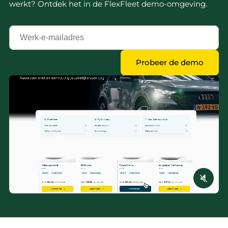
werkt? Ontdek het in de FlexFleet demo-omgeving.
Jouw
zakelijk
e-
Probeer de demo
mailadres
*