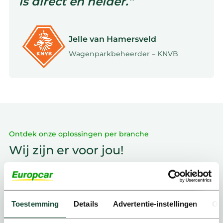
is direct en helder.”
Jelle van Hamersveld
Wagenparkbeheerder – KNVB
Ontdek onze oplossingen per branche
Wij zijn er voor jou!
Toestemming
Details
Advertentie-instellingen
Ov