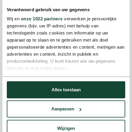
Verantwoord gebruik van uw gegevens
Wij en
onze 1022 partners
verwerken je persoonlijke
gegevens (bijv. uw IP-adres) met behulp van
technologieën zoals cookies om informatie op uw
apparaat op te slaan en te gebruiken met als doel
gepersonaliseerde advertenties en content, metingen aan
Overheid & publieke sector
advertenties en content, inzicht in publiek en
Betrouwbare, transparante en duurzame
productontwikkeling. U kunt kiezen wie uw gegevens
mobiliteitsoplossingen.
gebruikt en met welke doelen.
Als u het toestaat, willen we ook graag:
Alles toestaan
Informatie verzamelen over uw geografische locatie,
die tot een paar meter nauwkeurig kan zijn
Uw apparaat identificeren door het actief te scannen
Aanpassen
op specifieke eigenschappen (fingerprinting)
Lees meer over hoe uw persoonlijke gegevens worden
verwerkt en stel uw voorkeuren in het
detailgedeelte
in.
Wijzigen