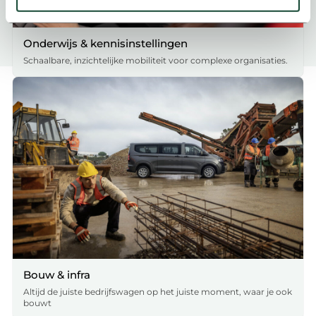
U kunt uw toestemming op elk moment wijzigen of
intrekken in de Cookieverklaring.
Onderwijs & kennisinstellingen
Met cookies passen we onze inhoud en advertenties aan
Schaalbare, inzichtelijke mobiliteit voor complexe organisaties.
op wat jij interessant vindt, maken we social media-
functies mogelijk en zien we hoe we onze site nóg beter
kunnen maken. We delen deze informatie ook met onze
partners voor social media, advertenties en analyse. Zij
kunnen dit combineren met gegevens die je al met hen
hebt gedeeld. Zo sluit alles optimaal aan op jouw
voorkeuren. Bekijk voor meer details ons
cookie-beleid
.
We werken samen met
19 derden
die uw gegevens
kunnen ontvangen en verwerken.
Bouw & infra
Altijd de juiste bedrijfswagen op het juiste moment, waar je ook
bouwt