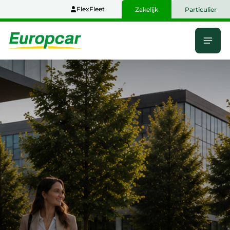
Naar
FlexFleet
Zakelijk
Particulier
hoofdinhoud
Menu
Home
Flexibele
mobiliteit
voor
grootzakelijk
Nederland