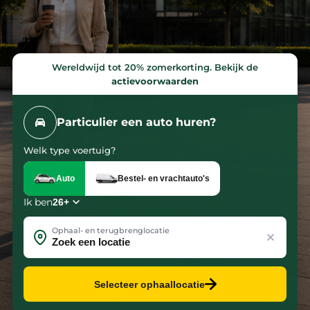
Met
ruim
12.000
premium
Wereldwijd tot 20% zomerkorting. Bekijk de
actievoorwaarden
voertuigen
houden
wij
Particulier een auto huren?
jouw
Welk type voertuig?
organisatie
in
Auto
Bestel- en vrachtauto's
beweging.
Ik ben
Ophaal- en terugbrenglocatie
Laten we
kennismaken
Onze
Selecteer ophaallocatie
oplossingen