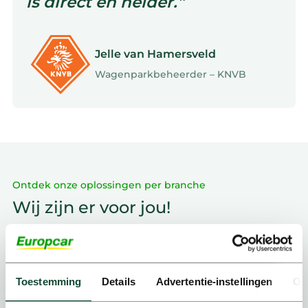
is direct en helder.”
Jelle van Hamersveld
Wagenparkbeheerder – KNVB
Ontdek onze oplossingen per branche
Wij zijn er voor jou!
Toestemming
Details
Advertentie-instellingen
Ov