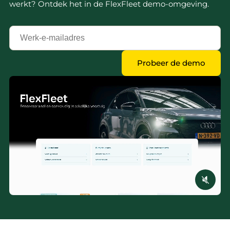
werkt? Ontdek het in de FlexFleet demo-omgeving.
Jouw
zakelijk
e-
Probeer de demo
mailadres
*