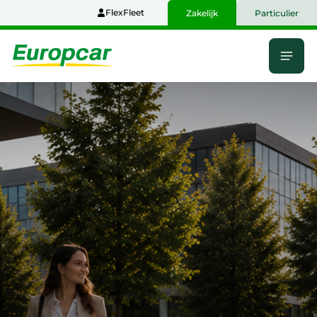
Naar
FlexFleet
Zakelijk
Particulier
hoofdinhoud
Menu
Home
Flexibele
mobiliteit
voor
grootzakelijk
Nederland