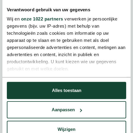
Verantwoord gebruik van uw gegevens
Wij en
onze 1022 partners
verwerken je persoonlijke
gegevens (bijv. uw IP-adres) met behulp van
technologieën zoals cookies om informatie op uw
apparaat op te slaan en te gebruiken met als doel
gepersonaliseerde advertenties en content, metingen aan
Overheid & publieke sector
advertenties en content, inzicht in publiek en
Betrouwbare, transparante en duurzame
productontwikkeling. U kunt kiezen wie uw gegevens
mobiliteitsoplossingen.
gebruikt en met welke doelen.
Als u het toestaat, willen we ook graag:
Alles toestaan
Informatie verzamelen over uw geografische locatie,
die tot een paar meter nauwkeurig kan zijn
Uw apparaat identificeren door het actief te scannen
Aanpassen
op specifieke eigenschappen (fingerprinting)
Lees meer over hoe uw persoonlijke gegevens worden
verwerkt en stel uw voorkeuren in het
detailgedeelte
in.
Wijzigen