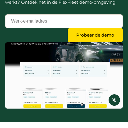
werkt? Ontdek het in de FlexFleet demo-omgeving.
Jouw
zakelijk
e-
Probeer de demo
mailadres
*