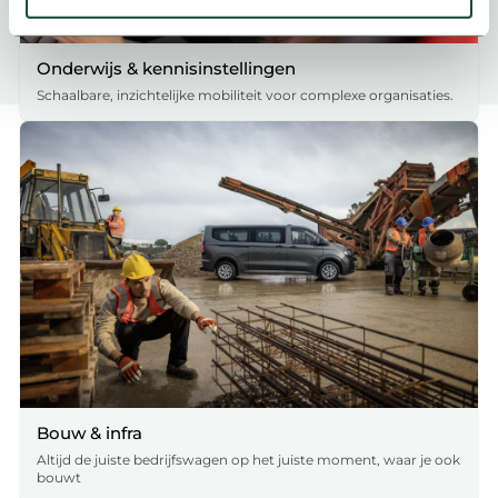
U kunt uw toestemming op elk moment wijzigen of
intrekken in de Cookieverklaring.
Onderwijs & kennisinstellingen
Met cookies passen we onze inhoud en advertenties aan
Schaalbare, inzichtelijke mobiliteit voor complexe organisaties.
op wat jij interessant vindt, maken we social media-
functies mogelijk en zien we hoe we onze site nóg beter
kunnen maken. We delen deze informatie ook met onze
partners voor social media, advertenties en analyse. Zij
kunnen dit combineren met gegevens die je al met hen
hebt gedeeld. Zo sluit alles optimaal aan op jouw
voorkeuren. Bekijk voor meer details ons
cookie-beleid
.
We werken samen met
19 derden
die uw gegevens
kunnen ontvangen en verwerken.
Bouw & infra
Altijd de juiste bedrijfswagen op het juiste moment, waar je ook
bouwt