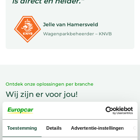
is direct en helder.”
Jelle van Hamersveld
Wagenparkbeheerder – KNVB
Ontdek onze oplossingen per branche
Wij zijn er voor jou!
Toestemming
Details
Advertentie-instellingen
Ov