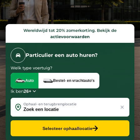
Met
ruim
12.000
premium
Wereldwijd tot 20% zomerkorting. Bekijk de
actievoorwaarden
voertuigen
houden
wij
Particulier een auto huren?
jouw
Welk type voertuig?
organisatie
in
Auto
Bestel- en vrachtauto's
beweging.
Ik ben
Ophaal- en terugbrenglocatie
Laten we
kennismaken
Onze
Selecteer ophaallocatie
oplossingen